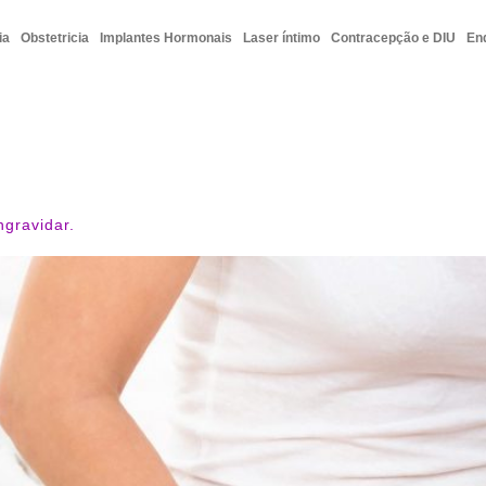
ia
Obstetricia
Implantes Hormonais
Laser íntimo
Contracepção e DIU
En
ngravidar.